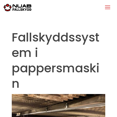
Fallskyddssyst
em i
pappersmaski
n