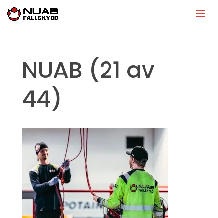
NUAB (21 av
44)