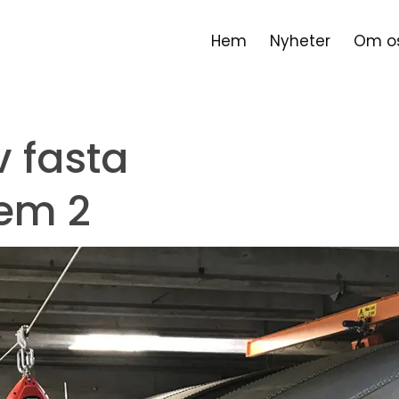
Hem
Nyheter
Om o
v fasta
tem 2