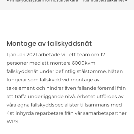
←
Fallskyddssystem för hustillverkare
Kran/travers säkerhet
→
Montage av fallskyddsnät
I januari 2021 arbetade vi i ett team om 12
personer med att montera 6000kvm
fallskyddsnät under befintlig stålstomme. Näten
fungerar som fallskydd vid montage av
takelement och hindrar även fallande föremål från
att träffa underliggande nivå. Arbetet utfördes av
våra egna fallskyddspecialister tillsammans med
4st inhyrda reparbetare från vår samarbetspartner
WPS.