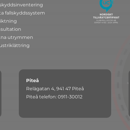
lskyddsinventering
ta fallskyddssystem
iktning
sultation
tna utrymmen
ustriklättring
Piteå
Relägatan 4, 941 47 Piteå
Piteå telefon: 0911-30012