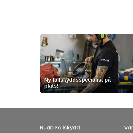
Ny fallskyddsspecialist på
plats!
Nuab Fallskydd
Vår