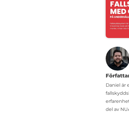
Författ
Daniel är
fallskydd
erfarenhet
del av NU