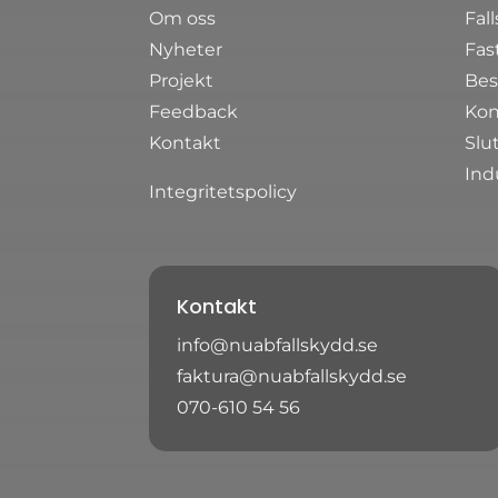
Om oss
Fal
Nyheter
Fas
Projekt
Bes
Feedback
Kon
Kontakt
Slu
Ind
Integritetspolicy
Kontakt
info@nuabfallskydd.se
faktura@nuabfallskydd.se
070-610 54 56