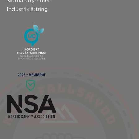
Slutna utrymmen
Industriklättring