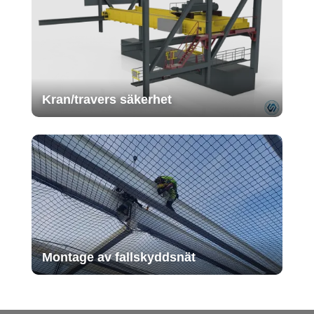
Kran/travers säkerhet
Montage av fallskyddsnät